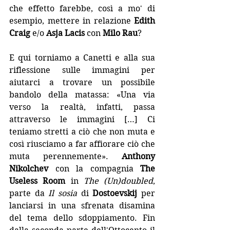
che effetto farebbe, così a mo' di 
esempio, mettere in relazione 
Edith 
Craig
 e/o 
Asja Lacis
 con 
Milo Rau
? 
E qui torniamo a Canetti e alla sua 
riflessione sulle immagini per 
aiutarci a trovare un possibile 
bandolo della matassa: «Una via 
verso la realtà, infatti, passa 
attraverso le immagini […] Ci 
teniamo stretti a ciò che non muta e 
così riusciamo a far affiorare ciò che 
muta perennemente». 
Anthony 
Nikolchev
 con la compagnia 
The 
Useless Room
 in 
The (Un)doubled
, 
parte da 
Il sosia
 di 
Dostoevskij
 per 
lanciarsi in una sfrenata disamina 
del tema dello sdoppiamento. Fin 