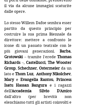
di porsi delle domande, prenderemo 
il via da alcune immagini scaturite 
dalle opere. 
Lo stesso Willem Dafoe sembra esser 
partito da questo principio per 
costruire la sua prima Biennale da 
direttore: mettere a confronto le 
icone di un passato teatrale con le 
più giovani generazioni. 
Barba
, 
Grotowski
–
 tramite l'erede 
Thomas 
Richards 
–
, 
Castellucci
, 
The Wooster 
Group
, 
Schechner
, 
Ostermeier
 da un 
lato e 
Thom Luz
,  
Anthony Nikolchev
, 
Mary
 e 
Evangelia Rantou
, 
Princess 
Isatu Hassan Bangura
 e i ragazzi 
dell
'Accademia Silvio D'Amico
dall'altro (per brevità non 
elenchiamo tutti gli artisti coinvolti e 