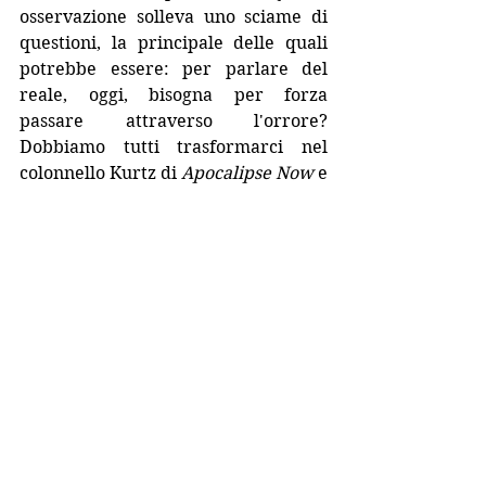
osservazione solleva uno sciame di 
questioni, la principale delle quali 
potrebbe essere: per parlare del 
reale, oggi, bisogna per forza 
passare attraverso l'orrore? 
Dobbiamo tutti trasformarci nel 
colonnello Kurtz di 
Apocalipse Now
 e 
scoperchiare il nostro cuore di 
tenebra? Essere a conoscenza della 
violenza, ci rende veramente 
corresponsabili di fronte a quanto 
avviene a Gaza o in Ucraina? È giusto 
applaudire e sentirsi grati per aver 
visto uno spettacolo di questo 
genere?