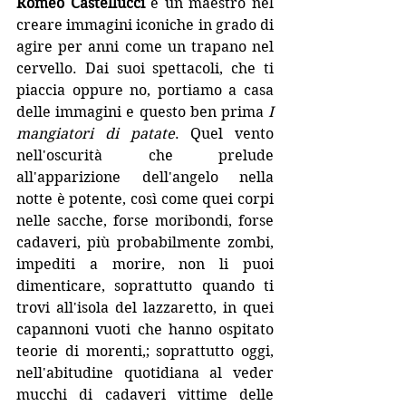
Romeo Castellucci
 è un maestro nel 
creare immagini iconiche in grado di 
agire per anni come un trapano nel 
cervello. Dai suoi spettacoli, che ti 
piaccia oppure no, portiamo a casa 
delle immagini e questo ben prima 
I 
mangiatori di patate
. Quel vento 
nell'oscurità che prelude 
all'apparizione dell'angelo nella 
notte è potente, così come quei corpi 
nelle sacche, forse moribondi, forse 
cadaveri, più probabilmente zombi, 
impediti a morire, non li puoi 
dimenticare, soprattutto quando ti 
trovi all'isola del lazzaretto, in quei 
capannoni vuoti che hanno ospitato 
teorie di morenti,; soprattutto oggi, 
nell'abitudine quotidiana al veder 
mucchi di cadaveri vittime delle 