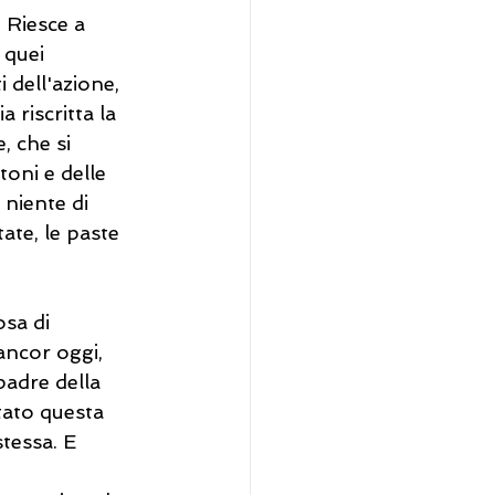
 Riesce a 
 quei 
 dell'azione, 
riscritta la 
, che si 
toni e delle 
niente di 
ate, le paste 
sa di 
ancor oggi, 
padre della 
tato questa 
tessa. E 