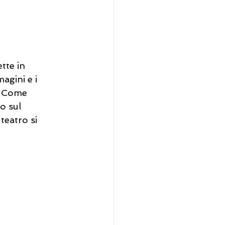
tte in 
agini e i 
. Come 
o sul 
teatro si 