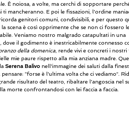
e. È noiosa, a volte, ma cerchi di sopportare perché
i ti mancheranno. E poi le fissazioni, l'ordine maniac
 ricorda genitori comuni, condivisibili, e per questo qu
la scena è così opprimente che se non ci fossero le 
bile. Veniamo nostro malgrado catapultati in una  te
, dove il godimento è inestricabilmente connesso co
 pranzo della domenica
, rende vivi e concreti i nostri
delle mie paure rispetto alla mia anziana madre. Que
da 
Serena Balivo 
nell'immagine dei saluti dalla finestr
l pensare: “forse è l'ultima volta che ci vediamo”. Ri
grande risultato del teatro, ribaltare l'angoscia nel s
lla morte confrontandosi con lei faccia a faccia. 