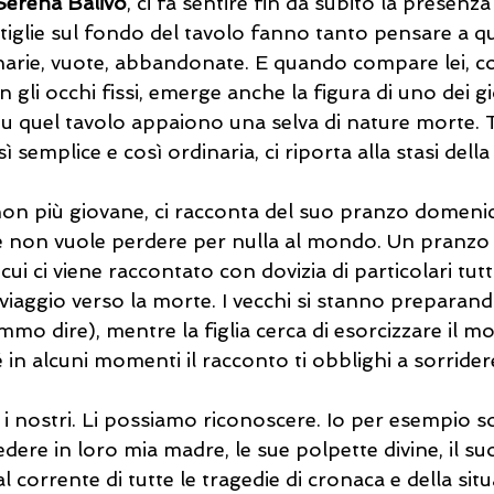
Serena Balivo
, ci fa sentire fin da subito la presenz
tiglie sul fondo del tavolo fanno tanto pensare a que
narie, vuote, abbandonate. E quando compare lei, con
 gli occhi fissi, emerge anche la figura di uno dei gi
Su quel tavolo appaiono una selva di nature morte. T
 semplice e così ordinaria, ci riporta alla stasi dell
on più giovane, ci racconta del suo pranzo domenic
non vuole perdere per nulla al mondo. Un pranzo c
cui ci viene raccontato con dovizia di particolari tutt
viaggio verso la morte. I vecchi si stanno preparand
mo dire), mentre la figlia cerca di esorcizzare il m
in alcuni momenti il racconto ti obblighi a sorridere
 i nostri. Li possiamo riconoscere. Io per esempio s
dere in loro mia madre, le sue polpette divine, il suo
l corrente di tutte le tragedie di cronaca e della sit