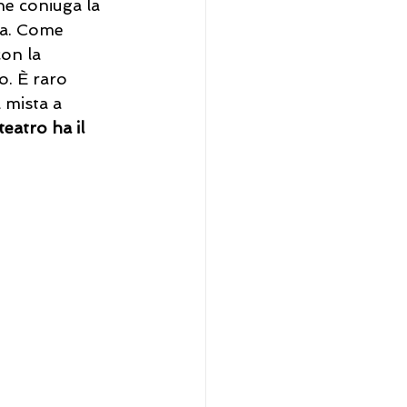
he coniuga la 
ta. Come 
con la 
o. È raro 
 mista a 
eatro ha il 