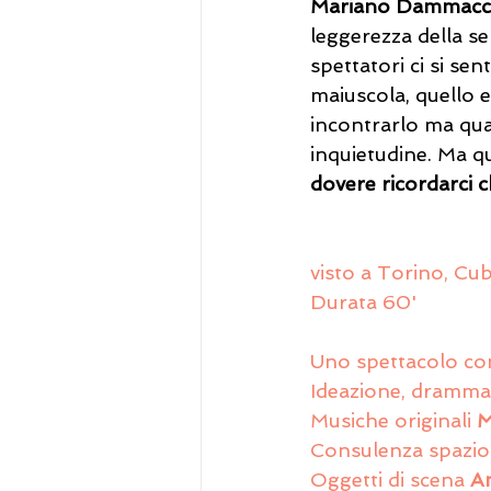
Mariano Dammac
leggerezza della se
spettatori ci si sen
maiuscola, quello ev
incontrarlo ma qua
inquietudine. Ma qu
dovere ricordarci c
visto a Torino, Cu
Durata 60'
Uno spettacolo co
Ideazione, drammat
Musiche originali 
M
Consulenza spazio 
Oggetti di scena 
An