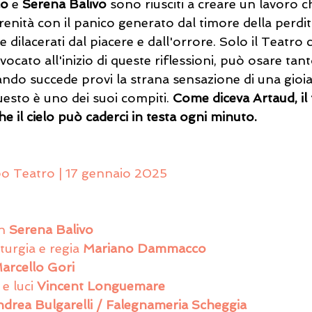
co
 e 
Serena Balivo
 sono riusciti a creare un lavoro c
renità con il panico generato dal timore della perdi
te dilacerati dal piacere e dall'orrore. Solo il Teatro 
ocato all'inizio di queste riflessioni, può osare tant
ndo succede provi la strana sensazione di una gioia
esto è uno dei suoi compiti. 
Come diceva Artaud, il t
he il cielo può caderci in testa ogni minuto. 
bo Teatro | 17 gennaio 2025
n 
Serena Balivo
urgia e regia 
Mariano Dammacco
arcello Gori
e luci 
Vincent Longuemare
drea Bulgarelli / Falegnameria Scheggia