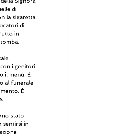
a della Signora 
lle di 
 la sigaretta, 
ocatori di 
utto in 
a tomba. 
ale, 
on i genitori 
o il menù. È 
o al funerale 
omento. È 
. 
ono stato 
 sentirsi in 
uazione 