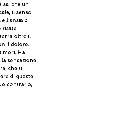
 sai che un 
ale, il senso 
ell'ansia di 
risate 
rra oltre il 
n il dolore.
 timori. Ha 
lla sensazione 
a, che ti 
dere di queste 
uo contrario, 