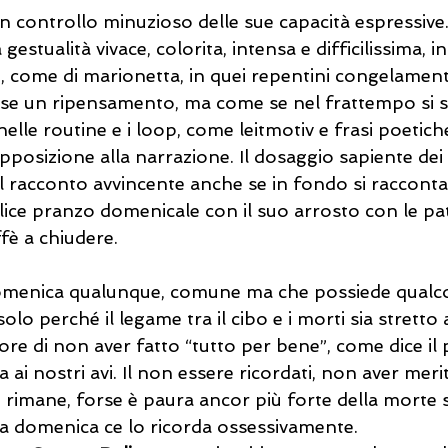
n controllo minuzioso delle sue capacità espressive.
stualità vivace, colorita, intensa e difficilissima, in
 come di marionetta, in quei repentini congelamenti
se un ripensamento, ma come se nel frattempo si sia 
le routine e i loop, come leitmotiv e frasi poetiche
pposizione alla narrazione. Il dosaggio sapiente dei 
l racconto avvincente anche se in fondo si racconta 
ice pranzo domenicale con il suo arrosto con le pat
ffè a chiudere.
omenica qualunque, comune ma che possiede qualco
olo perché il legame tra il cibo e i morti sia stretto 
ore di non aver fatto “tutto per bene”, come dice il 
ai nostri avi. Il non essere ricordati, non aver meri
chi rimane, forse è paura ancor più forte della morte s
a domenica ce lo ricorda ossessivamente.