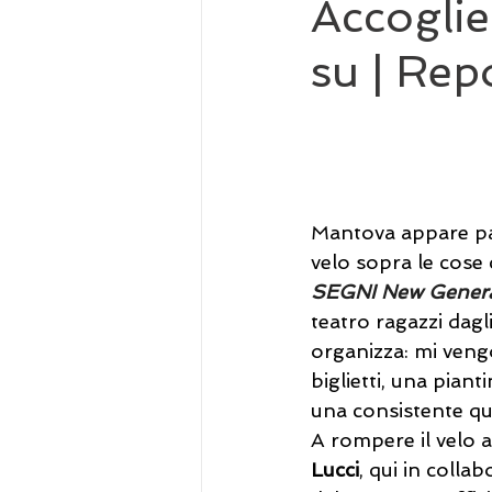
Accoglie
su | Rep
Mantova appare pac
velo sopra le cose 
SEGNI New Generat
teatro ragazzi dagl
organizza: mi vengo
biglietti, una pianti
una consistente qu
A rompere il velo 
Lucci
, qui in collab