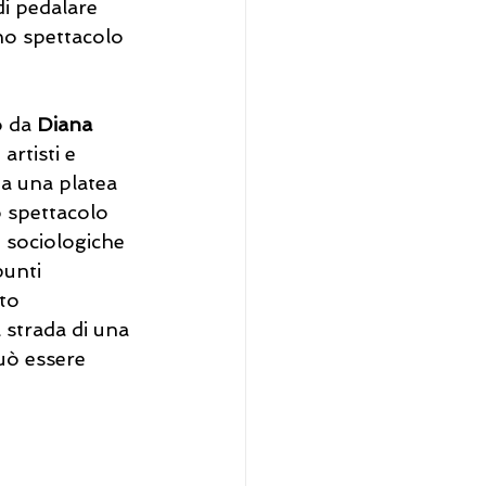
di pedalare 
uno spettacolo 
 
 da 
Diana 
artisti e 
 a una platea 
 spettacolo 
 sociologiche 
unti 
to 
 strada di una 
uò essere 