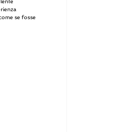
lente 
rienza 
, come se fosse 