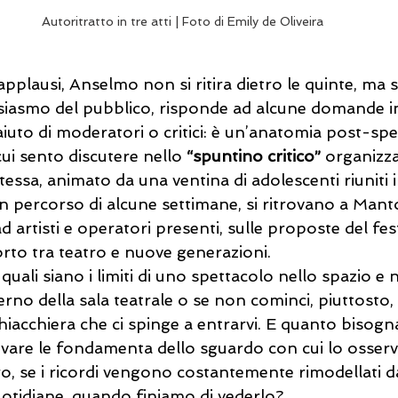
Autoritratto in tre atti | Foto di Emily de Oliveira
plausi, Anselmo non si ritira dietro le quinte, ma 
tusiasmo del pubblico, risponde ad alcune domande i
aiuto di moderatori o critici: è un’anatomia post-sp
ui sento discutere nello 
“spuntino critico”
 organizz
stessa, animato da una ventina di adolescenti riuniti 
n percorso di alcune settimane, si ritrovano a Mant
ad artisti e operatori presenti, sulle proposte del festi
orto tra teatro e nuove generazioni.
 quali siano i limiti di uno spettacolo nello spazio e
interno della sala teatrale o se non cominci, piuttosto, 
hiacchiera che ci spinge a entrarvi. E quanto bisogn
vare le fondamenta dello sguardo con cui lo osservi
o, se i ricordi vengono costantemente rimodellati d
quotidiane, quando finiamo di vederlo? 