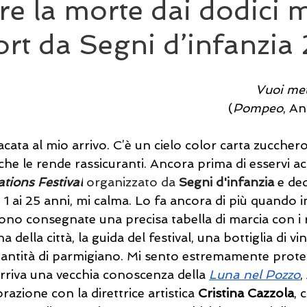
re la morte dai dodici m
ort da Segni d’infanzi
Vuoi met
(
Pompeo
, A
ata al mio arrivo. C’è un cielo color carta zuccher
che le rende rassicuranti. Ancora prima di esservi acc
ions Festival
 organizzato da 
Segni d'infanzia
 e ded
i 1 ai 25 anni, mi calma. Lo fa ancora di più quando i
no consegnate una precisa tabella di marcia con i ri
na della città, la guida del festival, una bottiglia di v
antità di parmigiano. Mi sento estremamente protet
arriva una vecchia conoscenza della 
Luna nel Pozzo
,
orazione con la direttrice artistica 
Cristina Cazzola
, 