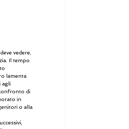
 
 deve vedere, 
ia. Il tempo 
to 
ro lamenta 
 agli 
l confronto di 
orato in 
nitori o alla 
ccessivi, 