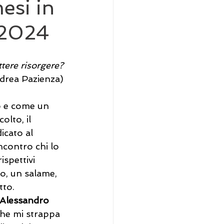
esi in
a 2024
tere risorgere?
ndrea Pazienza)
o e come un 
olto, il 
icato al 
ncontro chi lo 
spettivi 
ino, un salame, 
to. 
 Alessandro 
che mi strappa 