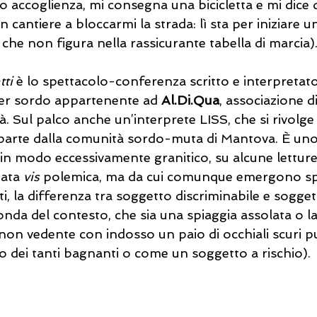
o accoglienza, mi consegna una bicicletta e mi dice 
 cantiere a bloccarmi la strada: lì sta per iniziare 
che non figura nella rassicurante tabella di marcia).
tti
 è lo spettacolo-conferenza scritto e interpretato
er sordo appartenente ad 
Al.Di.Qua
, associazione di 
tà. Sul palco anche un’interprete LISS, che si rivolge
parte dalla comunità sordo-muta di Mantova. È uno
 in modo eccessivamente granitico, su alcune letture
ata 
vis
 polemica, ma da cui comunque emergono sp
tti, la differenza tra soggetto discriminabile e sogget
onda del contesto, che sia una spiaggia assolata o la
 non vedente con indosso un paio di occhiali scuri p
 dei tanti bagnanti o come un soggetto a rischio). 