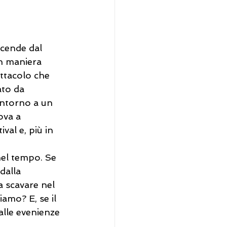
scende dal 
n maniera 
ettacolo che 
ato da 
intorno a un 
ova a 
val e, più in 
 nel tempo. Se 
dalla 
a scavare nel 
amo? E, se il 
alle evenienze 