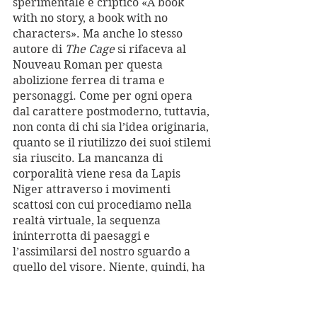
sperimentale e criptico «A book 
with no story, a book with no 
characters». Ma anche lo stesso 
autore di 
The Cage
 si rifaceva al 
Nouveau Roman per questa 
abolizione ferrea di trama e 
personaggi. Come per ogni opera 
dal carattere postmoderno, tuttavia, 
non conta di chi sia l’idea originaria, 
quanto se il riutilizzo dei suoi stilemi 
sia riuscito. La mancanza di 
corporalità viene resa da Lapis 
Niger attraverso i movimenti 
scattosi con cui procediamo nella 
realtà virtuale, la sequenza 
ininterrotta di paesaggi e 
l’assimilarsi del nostro sguardo a 
quello del visore. Niente, quindi, ha 
l’aspetto di una esperienza VR 
realistica. Mentre entriamo negli 
spazi poligonali di questa scuola in 