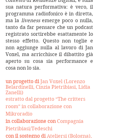
contesto di Residenze Digitali, è sulla 
sua natura performativa: è vero, il 
programma radiofonico è in diretta, 
ma la 
liveness
 emerge poco o nulla, 
tanto da far pensare che un podcast 
registrato sortirebbe esattamente lo 
stesso effetto. Questo non toglie e 
non aggiunge nulla al lavoro di Jan 
Voxel, ma arricchisce il dibattito già 
aperto su cosa sia performance e 
cosa non lo sia.
un progetto di
 Jan Voxel (Lorenzo 
Belardinelli, Cinzia Pietribiasi, Lidia 
Zanelli)
estratto dal progetto “The critters 
room” in collaborazione con 
Mikroradio
in collaborazione con
 Compagnia 
Pietribiasi/Tedeschi
con il sostegno di 
Ateliersi (Bologna), 