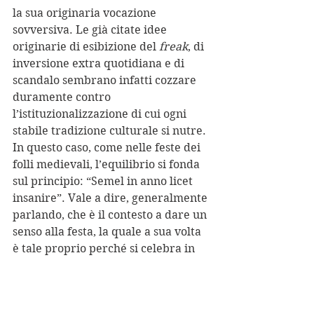
la sua originaria vocazione 
sovversiva. Le già citate idee 
originarie di esibizione del 
freak
, di 
inversione extra quotidiana e di 
scandalo sembrano infatti cozzare 
duramente contro 
l’istituzionalizzazione di cui ogni 
stabile tradizione culturale si nutre. 
In questo caso, come nelle feste dei 
folli medievali, l’equilibrio si fonda 
sul principio: “Semel in anno licet 
insanire”. Vale a dire, generalmente 
parlando, che è il contesto a dare un 
senso alla festa, la quale a sua volta 
è tale proprio perché si celebra in 
un momento specifico. La 
Bai
 vive 
dunque di un rapporto di stretta 
dipendenza da Genova, tanto da 