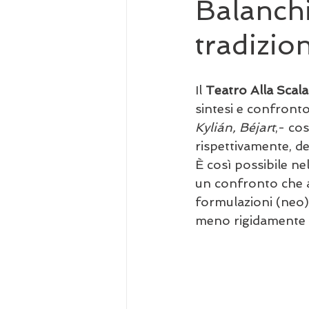
Balanchi
tradizio
Il 
Teatro Alla Scala
sintesi e confronto
Kylián, Béjart
,- cos
rispettivamente, dei
È così possibile ne
un confronto che a
formulazioni (neo)c
meno rigidamente c