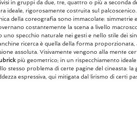
ivisi in gruppi da due, tre, quattro o più a seconda
a ideale, rigorosamente costruita sul palcoscenico.
onica della coreografia sono immacolate: simmetrie e
vernano costantemente la scena a livello macrosco
uno specchio naturale nei gesti e nello stile dei sing
nchine ricerca è quella della forma proporzionata,
isione assoluta. Visivamente vengono alla mente cer
ubrick
 più geometrico; in un rispecchiamento ideale i
lo stesso problema di certe pagine del cineasta: la g
dezza espressiva, qui mitigata dal lirismo di certi pa