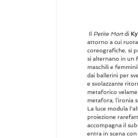
 Il 
Petite Mort 
di 
Ky
attorno a cui ruota
coreografiche, si pr
si alternano in un 
maschili e femminil
dai ballerini per s
e svolazzante rito
metaforico velamen
metafora, l’ironia s
La luce modula l'al
proiezione rarefatt
accompagna il subl
entra in scena con d