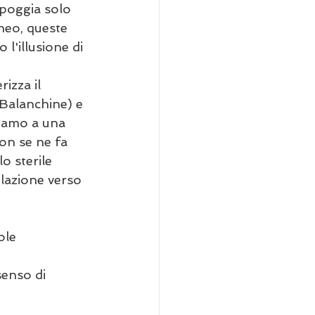
ppoggia solo 
neo, queste 
l'illusione di 
izza il 
(Balanchine) e 
viamo a una 
on se ne fa 
o sterile 
ilazione verso 
ole 
senso di 