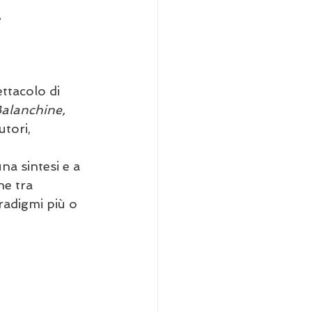
a
ttacolo di 
alanchine, 
utori, 
na sintesi e a 
e tra 
radigmi più o 