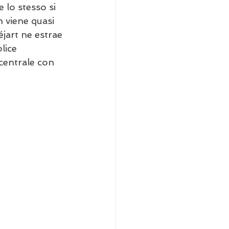
 lo stesso si 
n viene quasi 
éjart ne estrae 
lice 
centrale con 