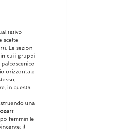
alitativo 
e scelte 
ti. Le sezioni 
n cui i gruppi 
l palcoscenico 
io orizzontale 
tesso, 
e, in questa 
costruendo una 
ozart
ppo femminile 
incente: il 