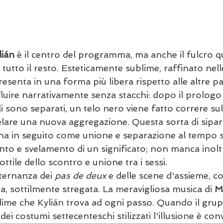
lián
 è il centro del programma, ma anche il fulcro qu
 tutto il resto. Esteticamente sublime, raffinato nell
esenta in una forma più libera rispetto alle altre par
fluire narrativamente senza stacchi: dopo il prologo i
i sono separati, un telo nero viene fatto correre su
velare una nuova aggregazione. Questa sorta di sipar
rna in seguito come unione e separazione al tempo s
to e svelamento di un significato; non manca inoltr
ottile dello scontro e unione tra i sessi. 
ternanza dei 
pas de deux
 e delle scene d'assieme, 
a, sottilmente stregata. La meravigliosa musica di 
M
ime che Kylián trova ad ogni passo. Quando il gru
ei costumi settecenteschi stilizzati l'illusione è conv