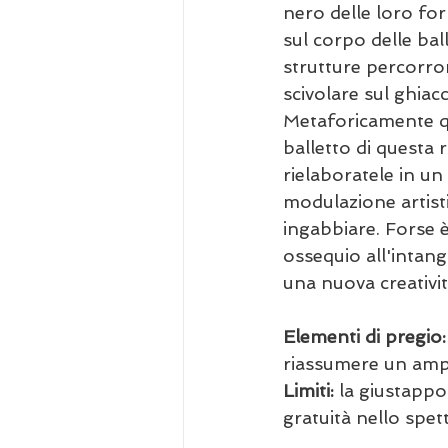
nero delle loro for
sul corpo delle ba
strutture percorron
scivolare sul ghiacc
Metaforicamente que
balletto di questa 
rielaboratele in un
modulazione artisti
ingabbiare. Forse è 
ossequio all'intangi
una nuova creativit
Elementi di pregio:
riassumere un ampio
Limiti:
 la giustappo
gratuità nello spet