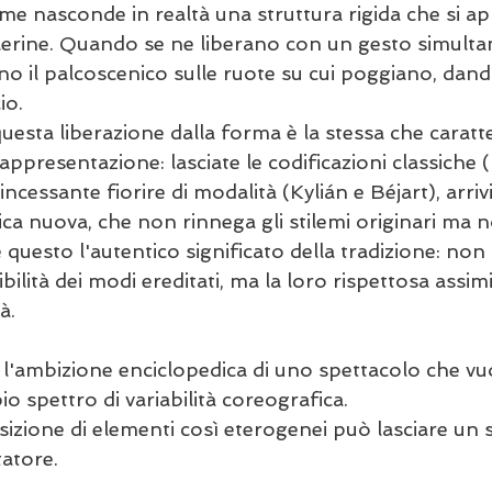
me nasconde in realtà una struttura rigida che si a
llerine. Quando se ne liberano con un gesto simulta
o il palcoscenico sulle ruote su cui poggiano, dando 
io.
sta liberazione dalla forma è la stessa che caratter
rappresentazione: lasciate le codificazioni classiche 
 incessante fiorire di modalità (Kylián e Béjart), arri
ca nuova, che non rinnega gli stilemi originari ma n
questo l'autentico significato della tradizione: non l
bilità dei modi ereditati, ma la loro rispettosa assim
à.
 
l'ambizione enciclopedica di uno spettacolo che vu
 spettro di variabilità coreografica.
sizione di elementi così eterogenei può lasciare un 
tatore.