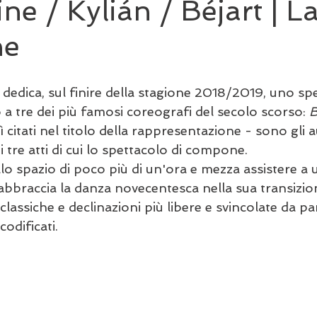
ne / Kylián / Béjart | L
ne
 
dedica, sul finire della stagione 2018/2019, uno spe
 a tre dei più famosi coreografi del secolo scorso: 
B
ì citati nel titolo della rappresentazione - sono gli a
 tre atti di cui lo spettacolo di compone.  
llo spazio di poco più di un'ora e mezza assistere a u
bbraccia la danza novecentesca nella sua transizion
lassiche e declinazioni più libere e svincolate da pa
odificati.