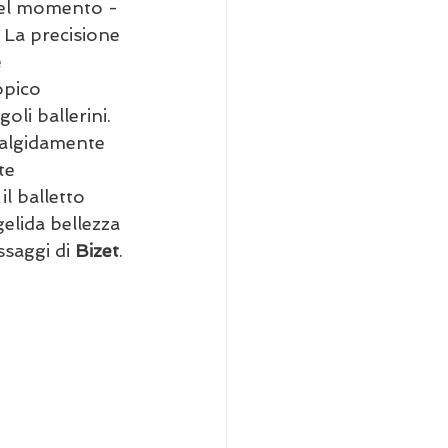
 del momento - 
 La precisione 
 
pico 
oli ballerini.
 algidamente 
te 
l balletto 
elida bellezza 
ssaggi di
 Bizet
.