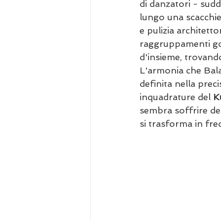
di danzatori - sudd
lungo una scacchier
e pulizia architett
raggruppamenti go
d'insieme, trovando 
L'armonia che Bala
definita nella prec
inquadrature del 
K
sembra soffrire del
si trasforma in fred