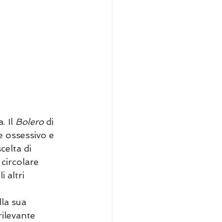
 Il 
Bolero
 di 
e ossessivo e 
celta di 
circolare 
 altri 
la sua 
rilevante 