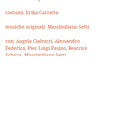
costumi: Erika Carretta
musiche originali: Massimiliano Setti
con: Angela Ciaburri, Alessandro 
Federico, Pier Luigi Pasino, Beatrice 
Schiros, Massimiliano Setti, 
Alessandro Tedeschi
voce fuori campo: Andrea Di Casa
luci e direzione tecnica: Giovanni 
Berti
una coproduzione: Teatro dell’Elfo, 
Teatro Eliseo, Marche Teatro