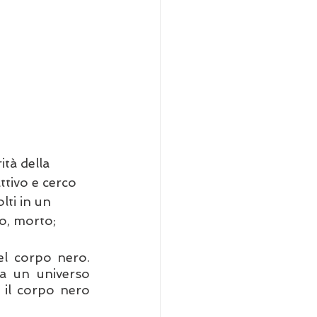
tà della 
ttivo e cerco 
lti in un 
o, morto; 
del corpo nero.
ea un universo 
 il corpo nero 