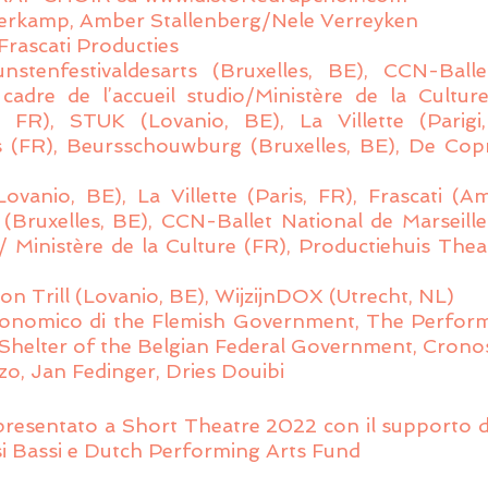
derkamp, Amber Stallenberg/Nele Verreyken
rascati Producties
stenfestivaldesarts (Bruxelles, BE), CCN-Balle
cadre de l’accueil studio/Ministère de la Culture
a, FR), STUK (Lovanio, BE), La Villette (Parigi, 
 (FR), Beursschouwburg (Bruxelles, BE), De Copr
vanio, BE), La Villette (Paris, FR), Frascati (Am
Bruxelles, BE), CCN-Ballet National de Marseille 
o / Ministère de la Culture (FR), Productiehuis The
con Trill (Lovanio, BE), WijzijnDOX (Utrecht, NL)
conomico di the Flemish Government, The Perform
helter of the Belgian Federal Government, Cronos
uzo, Jan Fedinger, Dries Douibi
entato a Short Theatre 2022 con il supporto de
si Bassi e Dutch Performing Arts Fund