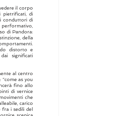
edere il corpo 
etrificati, di 
 conduttori di 
performativo, 
so di Pandora: 
tinzione, della 
 comportamenti. 
do distorto e 
ai significati 
ente al centro 
: “come as you 
cerà fino allo 
nti di vernice 
movimenti che 
leabile, carico 
a i sedili del 
ornice scenica 