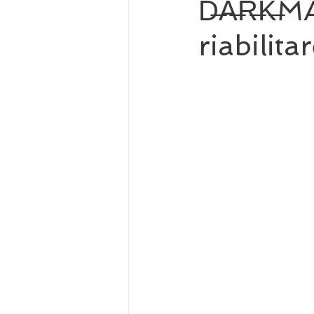
D̶A̶R̶K̶M
riabilita