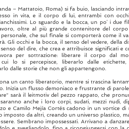
anda – Mattatoio, Roma) si fa buio, lasciando intrav
sso in vita, e il corpo di lui, entrambi con occhi pi
ianchissimi. Lo sguardo e la bocca, un po’ i due fili
avoro, oltre al più grande contenitore del corpo 
e personale, che sul finale si comporterà come il va
. Gli occhi e la bocca, il senso del vedere, della dis
l senso del dire, che crea e attribuisce significati e
vora per sottrazione: liberare il corpo dal mo
ui lo si percepisce, liberarlo dalle etichette, d
ciarlo dalle storie che non gli appartengono. 
na un canto liberatorio, mentre si trascina lentam
o. Inizia un flusso demoniaco e frustrante di parole
re” sarà il leitmotiv del pezzo rappato, che pronun
 saranno anche i loro corpi, sudati, mezzi nudi, dipi
zo e Camilo Mejía Cortés cadono in un vortice di 
o imposto da altri, creando un universo plastico, mal
’essere. Sembrano impossessati. Arrivano a danzare fr
olo e svegliandolo, fino a ricongiungersi con la c