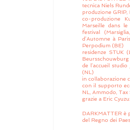
tecnica Niels Run
produzione GRIP, F
co-produzione Kun
Marseille dans le 
festival (Marsigli
d’Automne à Paris
Perpodium (BE)
residenze STUK (Lo
Beursschouwburg (
de l’accueil studi
(NL)
in collaborazione 
con il supporto e
NL, Ammodo, Tax S
grazie a Eric Cyuz
DARKMATTER è pres
del Regno dei Pae