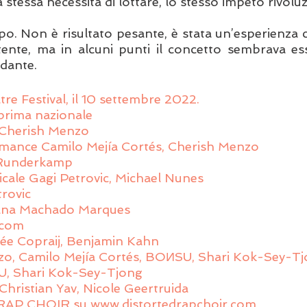
a stessa necessità di lottare, lo stesso impeto rivoluz
po. Non è risultato pesante, è stata un’esperienza c
ente, ma in alcuni punti il concetto sembrava ess
dante. 
re Festival, il 10 settembre 2022.
prima nazionale
a Cherish Menzo
rmance Camilo Mejía Cortés, Cherish Menzo
s Runderkamp
cale Gagi Petrovic, Michael Nunes
rovic
ana Machado Marques
.com
e Copraij, Benjamin Kahn
zo, Camilo Mejía Cortés, BOИSU, Shari Kok-Sey-T
U, Shari Kok-Sey-Tjong
Christian Yav, Nicole Geertruida
AP CHOIR su www.distortedrapchoir.com