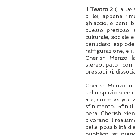
Il 
Teatro 2
 (La Pel
di lei, appena rime
ghiaccio, e denti b
questo prezioso l
culturale, sociale 
denudato, esploderà
raffigurazione, e i
Cherish Menzo la
stereotipato con c
prestabiliti, disso
Cherish Menzo into
dello spazio scenic
are, come as you a
sfinimento. Sfiniti
nera. Cherish Men
divorano il realism
delle possibilità d
pubblico, scuotend