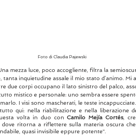
Foto di Claudia Pajewski
na mezza luce, poco accogliente, filtra la semioscuri
, tanta inquietudine assale il mio stato d’animo. Mi a
re due corpi occupano il lato sinistro del palco, asso
tutto mistico e personale: uno sembra essere spent
nimarlo. I visi sono mascherati, le teste incappucciate.
tutto qui: nella riabilitazione e nella liberazione 
questa volta in duo con 
Camilo Mejía Cortés
, cr
, dove ritorna a riflettere sulla materia oscura che
ndabile, quasi invisibile eppure potente”. 