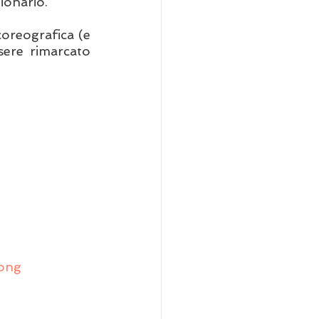
ionario.  
oreografica (e 
ere rimarcato 
jong