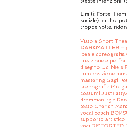
stesse intenzioni, l
Limiti:
 Forse il tem
sociale) molto pot
troppe volte, ridon
Visto a Short Theat
DARKMATTER
 – 
idea e coreografi
creazione e perfo
disegno luci Niel
composizione musi
mastering Gagi Pet
scenografia Morg
costumi JustTatty
drammaturgia René
testo Cherish Men
vocal coach BOИS
supporto artistico 
voci DISTORTED R