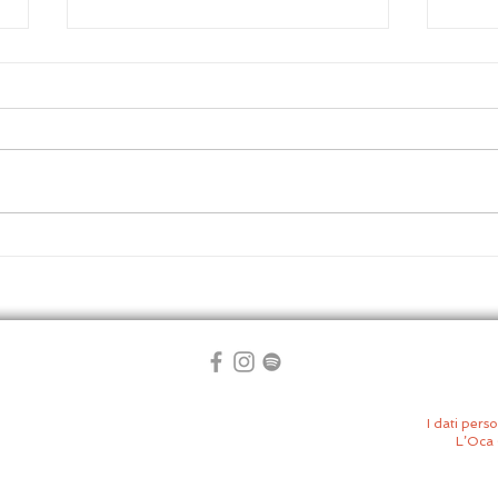
AU NOM DU CIEL | Il
Will
check-point del dolore
racc
scap
I dati perso
L’Oca 