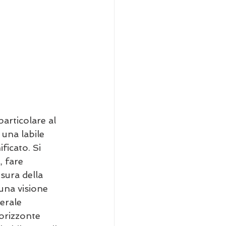
 particolare al 
 una labile 
icato. Si 
 fare 
sura della 
una visione 
erale 
orizzonte 