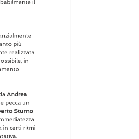
babilmente il 
tanzialmente 
anto più 
te realizzata. 
ssibile, in 
zamento 
da 
Andrea 
he pecca un 
erto Sturno
immediatezza 
in certi ritmi 
tativa.