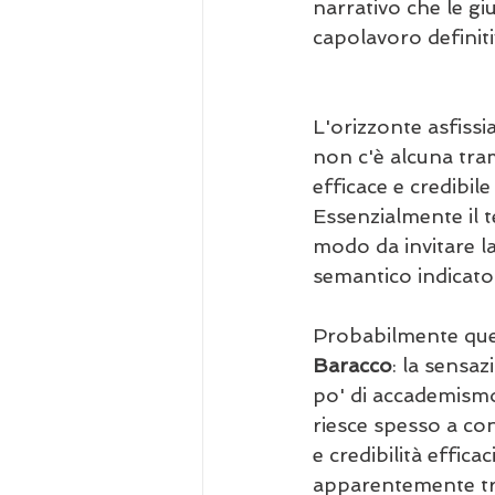
narrativo che le giu
capolavoro definit
L'orizzonte asfissi
non c'è alcuna tram
efficace e credibil
Essenzialmente il t
modo da invitare la
semantico indicato
Probabilmente ques
Baracco
: la sensa
po' di accademismo
riesce spesso a co
e credibilità effica
apparentemente tro