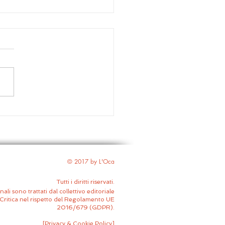
iam Shakespeare – Il
onto d’inverno | Non si
pa dai mostri
© 2017 by L'Oca
Tutti i diritti riservati.
nali sono trattati dal collettivo editoriale
Critica nel rispetto del Regolamento UE
2016/679 (GDPR).
[
Privacy & Cookie Policy
]