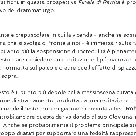
stifichi: in questa prospettiva 
Finale di Partita
 è pro
ivo del drammaturgo.
ante e crepuscolare in cui la vicenda - anche se sos
a che si svolga di fronte a noi - è immersa risulta t
e quanto più la sospensione di incredulità è pienamen
esto pare richiedere una recitazione il più naturale po
 normalità sul palco e creare quell'effetto di spiaz
 sopra.
to è il punto più debole della messinscena curata 
zione di straniamento prodotta da una recitazione c
 rende il testo troppo geometricamente a tesi. 
Rob
ntrobilanciare questa deriva dando al suo Clov una 
ci. Anche se probabilmente il problema principale sta 
ppo dilatati per supportare una fedeltà rappresen