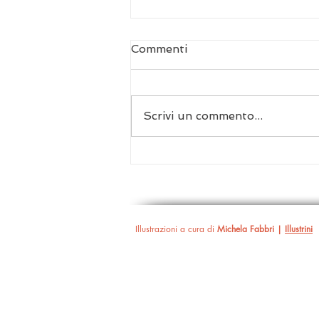
Commenti
Scrivi un commento...
Biennale Danza 2026 | Il
dono del mutamento
Illustrazioni a cura di
Michela Fabbri |
Illustrini