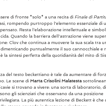
sere di fronte *solo* a una recita di 
Finale di Partit
si, rompendo purtroppo l'elemento essenziale di u
 pensato. Resta l'elaborazione intellettuale e simboli
lucida. Quando la barriera dell'astrazione viene super
usione: Clov che continua a muovere la sua scala tra u
za, dimenticando puntualmente il suo cannocchiale e
 la sintesi perfetta della quotidianità del mito di Sis
nza del testo beckettiano è tale da aumentare di forz
o. Le scene di 
Marta Crisolini Malatesta
 sottolinean
cavie si trovano a vivere: una sorta di laboratorio, di
i sono gli scienziati che osservano da una posizione 
ilegiata. La più autentica lezione di Beckett è che c