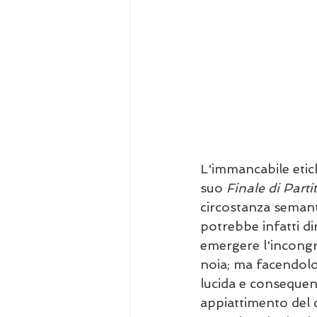
L'immancabile etich
suo 
Finale di Parti
circostanza semant
potrebbe infatti di
emergere l'incongru
noia; ma facendolo
lucida e consequenz
appiattimento del q