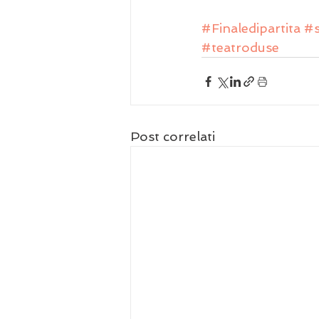
#Finaledipartita
#s
#teatroduse
Post correlati