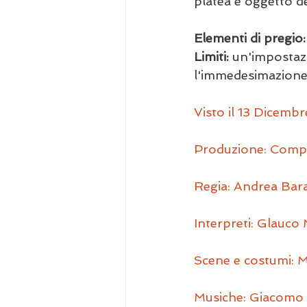
platea è oggetto de
Elementi di pregio:
Limiti:
 un'impostaz
l'immedesimazione
Visto il 13 Dicemb
Produzione: Compa
Regia: Andrea Bar
Interpreti: Glauco
Scene e costumi: M
Musiche: Giacomo 