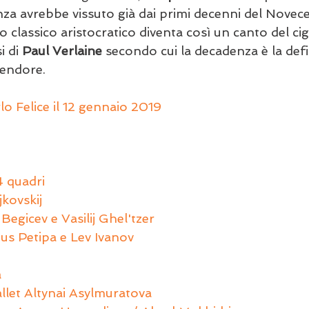
nza avrebbe vissuto già dai primi decenni del Novece
 classico aristocratico diventa così un canto del cig
 di 
Paul Verlaine
 secondo cui la decadenza è la defin
lendore.
lo Felice il 12 gennaio 2019
 4 quadri
jkovskij
 Begicev e Vasilij Ghel'tzer
ius Petipa e Lev Ivanov
a
llet Altynai Asylmuratova