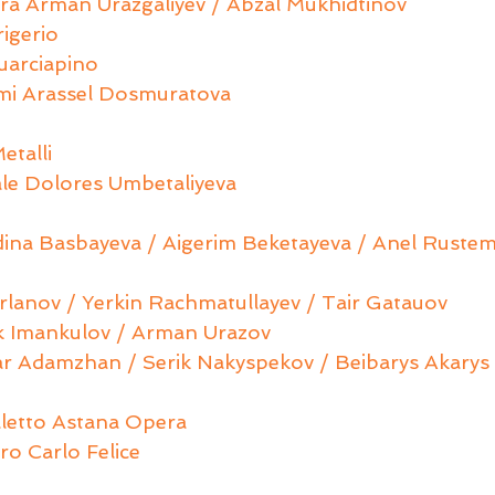
tra Arman Urazgaliyev / Abzal Mukhidtinov
rigerio
uarciapino
umi Arassel Dosmuratova
etalli
ale Dolores Umbetaliyeva
dina Basbayeva / Aigerim Beketayeva / Anel Rustem
rlanov / Yerkin Rachmatullayev / Tair Gatauov 
k Imankulov / Arman Urazov
yar Adamzhan / Serik Nakyspekov / Beibarys Akarys
letto Astana Opera
ro Carlo Felice