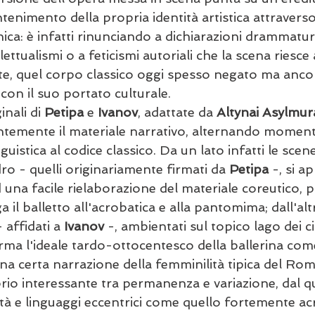
tenimento della propria identità artistica attraverso
ecnica: è infatti rinunciando a dichiarazioni drammatu
ettualismi o a feticismi autoriali che la scena riesce 
e, quel corpo classico oggi spesso negato ma ancor
 con il suo portato culturale.
nali di 
Petipa
 e 
Ivanov
, adattate da 
Altynai Asylmur
temente il materiale narrativo, alternando momenti
istica al codice classico. Da un lato infatti le scene
o - quelli originariamente firmati da 
Petipa
 -, si a
 una facile rielaborazione del materiale coreutico, 
ga il balletto all'acrobatica e alla pantomima; dall'alt
affidati a 
Ivanov 
-, ambientati sul topico lago dei ci
ma l'ideale tardo-ottocentesco della ballerina co
na certa narrazione della femminilità tipica del Rom
brio interessante tra permanenza e variazione, dal q
à e linguaggi eccentrici come quello fortemente acr