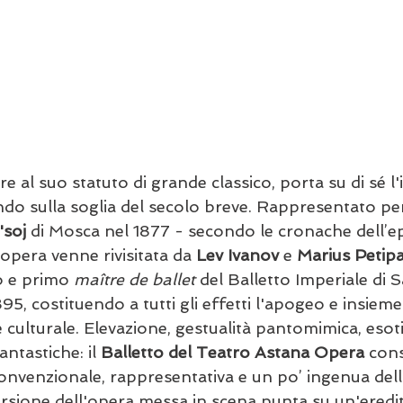
tre al suo statuto di grande classico, porta su di sé 
ndo sulla soglia del secolo breve. Rappresentato per
'soj
 di Mosca nel 1877 - secondo le cronache dell’e
opera venne rivisitata da 
Lev Ivanov
 e 
Marius Petip
 e primo 
maître de ballet
 del Balletto Imperiale di 
5, costituendo a tutti gli effetti l'apogeo e insieme 
ne culturale. Elevazione, gestualità pantomimica, eso
ntastiche: il 
Balletto del Teatro Astana Opera
 con
nvenzionale, rappresentativa e un po’ ingenua dell'
rsione dell'opera messa in scena punta su un'eredità