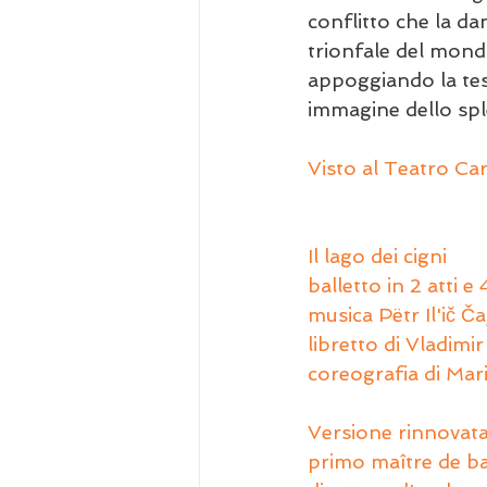
conflitto che la da
trionfale del mondo
appoggiando la tesi
immagine dello sp
Visto al Teatro Car
Il lago dei cigni
balletto in 2 atti e
musica Pëtr Il'ič Ča
libretto di Vladimir
coreografia di Mar
Versione rinnovat
primo maître de ba