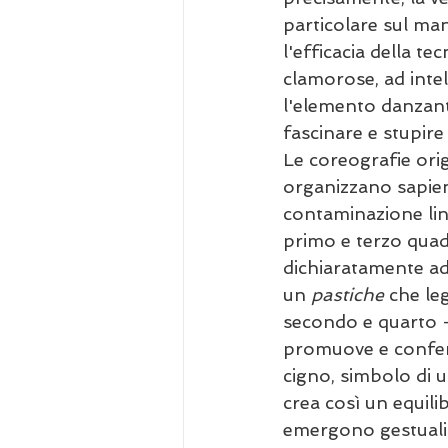
particolare sul man
l'efficacia della t
clamorose, ad intell
l'elemento danzant
fascinare e stupire
Le coreografie origi
organizzano sapien
contaminazione lingu
primo e terzo quadr
dichiaratamente ad
un 
pastiche
 che le
secondo e quarto - 
promuove e confer
cigno, simbolo di u
crea così un equili
emergono gestualit