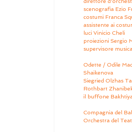
direttore d'orches
scenografia Ezio F
costumi Franca Sq
assistente ai cost
luci Vinicio Cheli
proiezioni Sergio M
supervisore music
Odette / Odile Ma
Shaikenova
Siegried Olzhas Ta
Rothbart Zhanibe
il buffone Bakhti
Compagnia del Bal
Orchestra del Teat