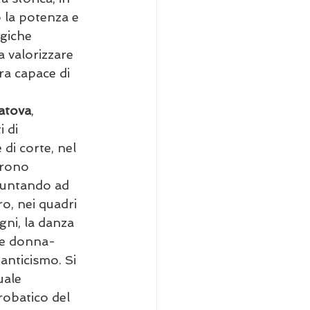
 la potenza e 
rgiche 
a valorizzare 
a capace di 
atova
, 
 di 
 di corte, nel 
prono 
puntando ad 
ro, nei quadri 
gni, la danza 
me donna-
anticismo. Si 
uale 
obatico del 