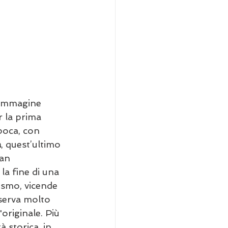
l'immagine 
 la prima 
poca, con 
a
, quest’ultimo 
San 
la fine di una 
tismo, vicende 
serva molto 
originale. Più 
 storica, in 