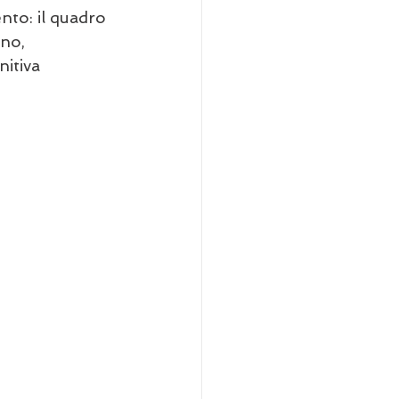
nto: il quadro 
no, 
itiva 