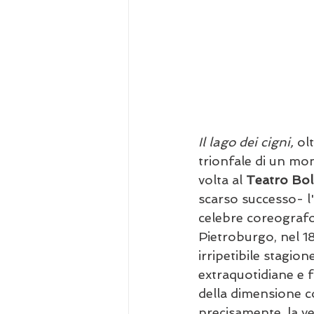
Il lago dei cigni,
 ol
trionfale di un mo
volta al 
Teatro Bol
scarso successo- l'
celebre coreografo
Pietroburgo, nel 189
irripetibile stagio
extraquotidiane e fa
della dimensione co
precisamente, la ve