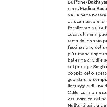
Buffone/
Bakhtiy
nero/
Madina Basb
Val la pena notare 
ottocentesco a rend
focalizzato sul Bu
quest'ultima si può
tema del doppio pre
fascinazione della
più umana rispetto 
ballerina di Odile 
del principe Siegfr
doppio dello spetta
guardare, si compi
linguaggio di una d
Odile, cui, non a ca
virtuosistico del ba
Nell'antitesi tra c