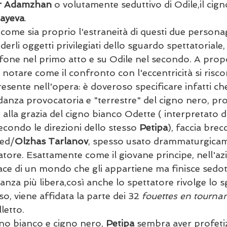
ar Adamzhan
 o volutamente seduttivo di Odile,il cign
ayeva
.
come sia proprio l'estraneità di questi due personag
erli oggetti privilegiati dello sguardo spettatoriale,
ffone nel primo atto e su Odile nel secondo. A propo
 notare come il confronto con l'eccentricità si risco
sente nell'opera: è doveroso specificare infatti che
 danza provocatoria e "terrestre" del cigno nero, 
alla grazia del cigno bianco Odette ( interpretato da
secondo le direzioni dello stesso 
Petipa
), faccia brec
ied/
Olzhas Tarlanov
, spesso usato drammaturgica
tore. Esattamente come il giovane principe, nell'az
ace di un mondo che gli appartiene ma finisce sedot
anza più libera,così anche lo spettatore rivolge lo 
so, viene affidata la parte dei 32 
fouettes en tourna
lletto.
igno bianco e cigno nero, 
Petipa
 sembra aver profetiz