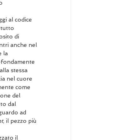
o 
gi al codice 
 tutto 
sito di 
ntri anche nel 
 la 
profondamente 
lla stessa 
cia nel cuore 
mente come 
ione del 
to dal 
sguardo ad 
nt
, il pezzo più 
zato il 