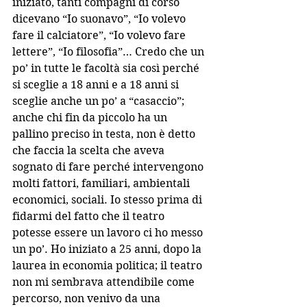
iniziato, tanti compagni di corso 
dicevano “Io suonavo”, “Io volevo 
fare il calciatore”, “Io volevo fare 
lettere”, “Io filosofia”… Credo che un 
po’ in tutte le facoltà sia così perché 
si sceglie a 18 anni e a 18 anni si 
sceglie anche un po’ a “casaccio”; 
anche chi fin da piccolo ha un 
pallino preciso in testa, non è detto 
che faccia la scelta che aveva 
sognato di fare perché intervengono 
molti fattori, familiari, ambientali 
economici, sociali. Io stesso prima di 
fidarmi del fatto che il teatro 
potesse essere un lavoro ci ho messo 
un po’. Ho iniziato a 25 anni, dopo la 
laurea in economia politica; il teatro 
non mi sembrava attendibile come 
percorso, non venivo da una 