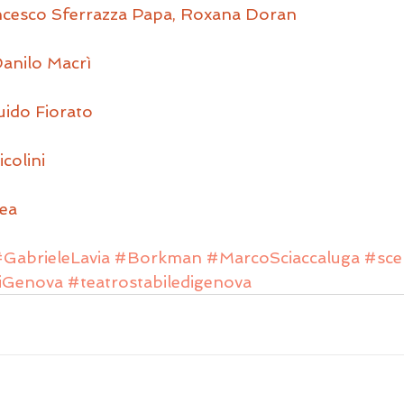
ancesco Sferrazza Papa, Roxana Doran
Danilo Macrì
uido Fiorato
colini
ea
GabrieleLavia
#Borkman
#MarcoSciaccaluga
#sce
diGenova
#teatrostabiledigenova