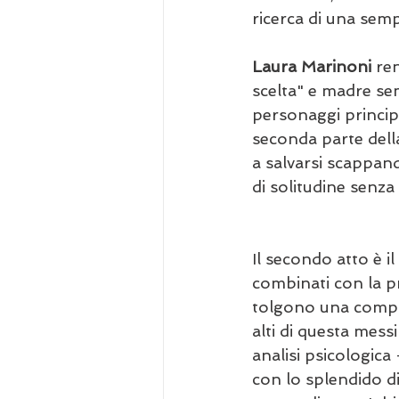
ricerca di una sempr
Laura Marinoni
 re
scelta" e madre sem
personaggi principal
seconda parte della
a salvarsi scappand
di solitudine senza
Il secondo atto è i
combinati con la pr
tolgono una compo
alti di questa messi
analisi psicologica
con lo splendido d