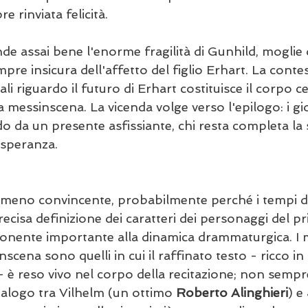
e rinviata felicità.
nde assai bene l'enorme fragilità di Gunhild, moglie
pre insicura dell'affetto del figlio Erhart. La contes
i riguardo il futuro di Erhart costituisce il corpo ce
 messinscena. La vicenda volge verso l'epilogo: i g
o da un presente asfissiante, chi resta completa la
 speranza.
l meno convincente, probabilmente perché i tempi dil
ecisa definizione dei caratteri dei personaggi del pr
nente importante alla dinamica drammaturgica. I 
nscena sono quelli in cui il raffinato testo - ricco in
 - è reso vivo nel corpo della recitazione; non semp
ialogo tra Vilhelm (un ottimo 
Roberto Alinghieri
) e