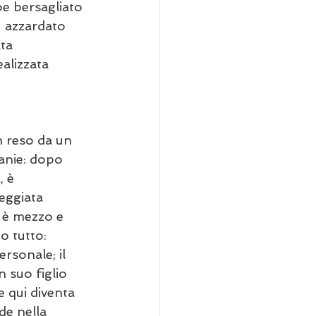
e bersagliato 
ù azzardato 
ta 
alizzata 
 reso da un 
manie: dopo 
, è 
eggiata 
o è mezzo e 
o tutto: 
rsonale; il 
 suo figlio 
 qui diventa 
de nella 