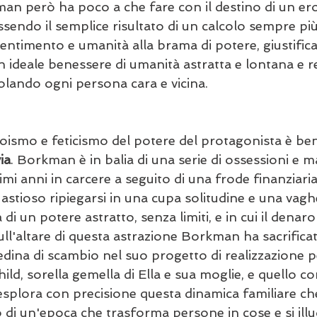
an però ha poco a che fare con il destino di un ero
essendo il semplice risultato di un calcolo sempre pi
sentimento e umanità alla brama di potere, giustifica
 ideale benessere di umanità astratta e lontana e re
lando ogni persona cara e vicina.
ismo e feticismo del potere del protagonista è ben
ia
. Borkman è in balia di una serie di ossessioni e 
imi anni in carcere a seguito di una frode finanziaria
astioso ripiegarsi in una cupa solitudine e una vagh
a di un potere astratto, senza limiti, e in cui il denar
Sull'altare di questa astrazione Borkman ha sacrificat
edina di scambio nel suo progetto di realizzazione pe
d, sorella gemella di Ella e sua moglie, e quello con
esplora con precisione questa dinamica familiare che
 di un'epoca che trasforma persone in cose e si illu