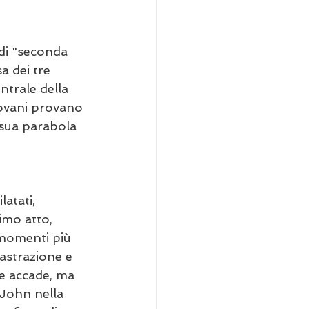
 di "seconda 
a dei tre 
ntrale della 
iovani provano 
 sua parabola 
atati, 
imo atto, 
momenti più 
 astrazione e 
re accade, ma 
 John nella 