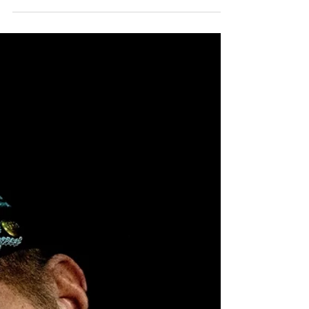
26 mar 2018
Tempo di lettura: 3 min
Copenaghen | Quest’atomo
opaco del male
Nelle prime righe de L’insostenibile leggerezza
dell’essere, Kundera scrive che se Robespierre
tornasse eternamente a tagliare la testa...