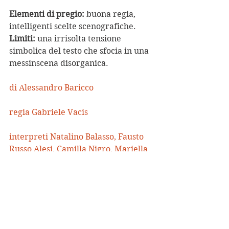
Elementi di pregio:
 buona regia, 
intelligenti scelte scenografiche.
Limiti:
 una irrisolta tensione 
simbolica del testo che sfocia in una 
messinscena disorganica.
di Alessandro Baricco
regia Gabriele Vacis
interpreti Natalino Balasso, Fausto 
Russo Alesi, Camilla Nigro, Mariella 
Fabbris
scenofonia, luminismi, stile Roberto 
Tarasco
costumi Federica De Bona | video 