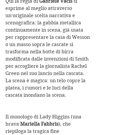
Qui la regia di 
Gabriele Vacis
 si 
esprime al meglio attraverso 
un’originale scelta narrativa e 
scenografica: la gabbia metallica 
continuamente in scena, già usata 
per rappresentare la casa di Wesson 
o un masso sopra le cascate si 
trasforma nella botte di birra 
modificata dalle invenzioni di Smith 
per accogliere la giornalista Rachel 
Green nel suo lancio nella cascata. 
La scena è magica: un telo copre la 
platea, i rumori e le luci della 
cascata inondano la scena.
Il monologo di Lady Higgins (una 
brava 
Mariella Fabbris
), che 
riepiloga la tragica fine 