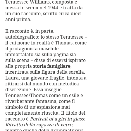
Tennessee Williams, composta e 
messa in scena nel 1944 e tratta da 
un suo racconto, scritto circa dieci 
anni prima.
Il racconto è, in parte, 
autobiografico: lo stesso Tennessee – 
il cui nome in realtà è Thomas, come 
il protagonista maschile 
immortalato sia sulla pagina sia 
sulla scena – disse di essersi ispirato 
alla propria 
storia famigliare
, 
incentrata sulla figura della sorella, 
Laura, una giovane fragile, intenta a 
ritirarsi dal mondo con metodica 
discrezione. Essa insegue 
Tennessee/Thomas come un esile e 
riverberante fantasma, come il 
simbolo di un’espiazione mai 
completamente riuscita. Il titolo del 
racconto è 
Portrait of a girl in glass: 
Ritratto della ragazza di vetro, 
mentre quello della drammaturgia 