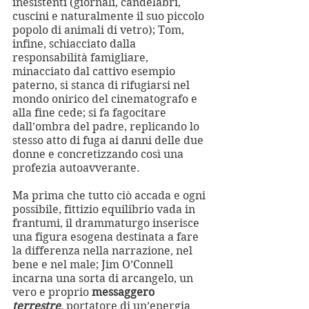
inesistenti (giornali, candelabri, 
cuscini e naturalmente il suo piccolo 
popolo di animali di vetro); Tom, 
infine, schiacciato dalla 
responsabilità famigliare, 
minacciato dal cattivo esempio 
paterno, si stanca di rifugiarsi nel 
mondo onirico del cinematografo e 
alla fine cede; si fa fagocitare 
dall’ombra del padre, replicando lo 
stesso atto di fuga ai danni delle due 
donne e concretizzando così una 
profezia autoavverante.
Ma prima che tutto ciò accada e ogni 
possibile, fittizio equilibrio vada in 
frantumi, il drammaturgo inserisce 
una figura esogena destinata a fare 
la differenza nella narrazione, nel 
bene e nel male; Jim O’Connell 
incarna una sorta di arcangelo, un 
vero e proprio 
messaggero 
terrestre
, portatore di un’energia 