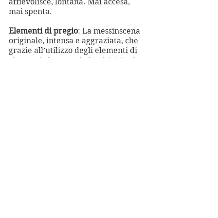
affievolisce, lontana. Mai accesa, 
mai spenta.
Elementi di pregio
: La messinscena 
originale, intensa e aggraziata, che 
grazie all’utilizzo degli elementi di 
clownerie ben rende l’oniricità e la 
drammaticità della storia.
Limiti
: La sensazione che mancasse 
qualcosa di ritmico di più definito e 
incalzante.