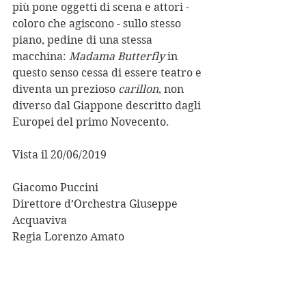
più pone oggetti di scena e attori - 
coloro che agiscono - sullo stesso 
piano, pedine di una stessa 
macchina: 
Madama Butterfly
 in 
questo senso cessa di essere teatro e 
diventa un prezioso 
carillon
, non 
diverso dal Giappone descritto dagli 
Europei del primo Novecento. 
Vista il 20/06/2019 
Giacomo Puccini 
Direttore d’Orchestra Giuseppe 
Acquaviva 
Regia Lorenzo Amato 
Scene Ezio Frigerio 
Costumi Franca Squarciapino 
Assistente alla regia Paolo Vettori 
Allestimento Teatro Astana Opera 