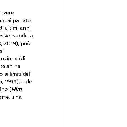
 avere 
a mai parlato 
li ultimi anni 
esivo, venduta 
n
, 2019), può 
i 
uzione (di 
ttelan ha 
ai limiti del 
a
, 1999), o del 
ino (
Him
, 
rte, li ha 