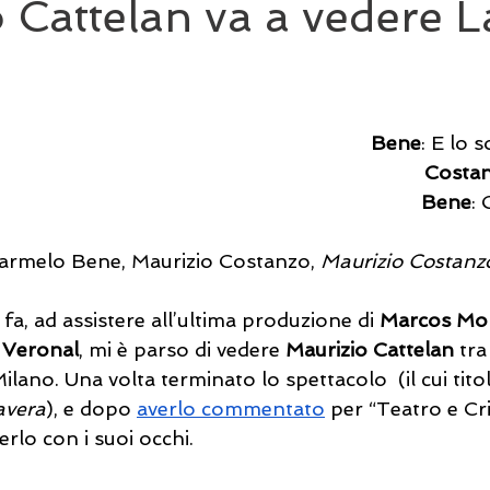
 Cattelan va a vedere L
Bene
: E lo 
Costa
Bene
: 
        Carmelo Bene, Maurizio Costanzo, 
Maurizio Costanz
a, ad assistere all’ultima produzione di 
Marcos Mo
 Veronal
, mi è parso di vedere 
Maurizio Cattelan
 tra
ilano. Una volta terminato lo spettacolo  (il cui titol
avera
), e dopo 
averlo commentato
 per “Teatro e Cri
erlo con i suoi occhi.