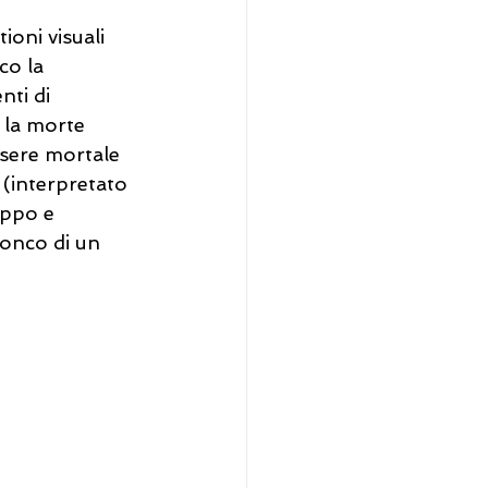
ioni visuali 
co la 
ti di 
 la morte 
ssere mortale 
 (interpretato 
uppo e 
ronco di un 