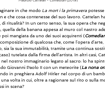
Maurizio Cattelan - 
Comedian 
(2019)
aginare in che modo 
La mort i la primavera
 potesse
an e che cosa contenesse del suo lavoro. Cattelan h
, di ritualità? In un certo senso, la sua opera che neg
a, quella della banana appesa al muro col nastro ad
 poi mangiata da uno dei suoi acquirenti (
Comedia
ecomposizione di qualcosa che, come l’opera d’arte, s
sia la sua immutabilità, tramite una continua sostit
so) tutelata dalla firma dell’artista. In altri casi, Ca
 nel nostro immaginario legato al sacro: lo ha spinto 
ndo Giovanni Paolo II con un meteorite (
La nona or
iando in preghiera Adolf Hitler nel corpo di un bamb
una volta in cui, oltre a ragionare sul rito o sulla mo
si in scena? 