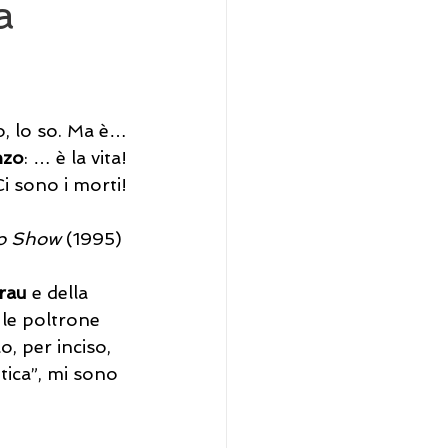
a
so, lo so. Ma è…
nzo
: … è la vita!
Ci sono i morti!
o Show 
(1995)
rau
 e della 
 le poltrone 
o, per inciso, 
tica”, mi sono 