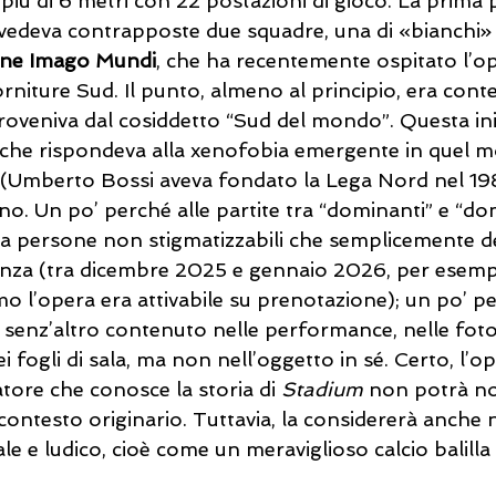
o più di 6 metri con 22 postazioni di gioco. La prim
vedeva contrapposte due squadre, una di «bianchi» 
ne Imago Mundi
, che ha recentemente ospitato l’op
orniture Sud. Il punto, almeno al principio, era conte
oveniva dal cosiddetto “Sud del mondo”. Questa iniz
a, che rispondeva alla xenofobia emergente in quel 
(Umberto Bossi aveva fondato la Lega Nord nel 1989
o. Un po’ perché alle partite tra “dominanti” e “dom
tra persone non stigmatizzabili che semplicemente d
nza (tra dicembre 2025 e gennaio 2026, per esempi
mo l’opera era attivabile su prenotazione); un po’ p
è senz’altro contenuto nelle performance, nelle foto 
ei fogli di sala, ma non nell’oggetto in sé. Certo, l’o
atore che conosce la storia di 
Stadium 
non potrà non
 contesto originario. Tuttavia, la considererà anche 
le e ludico, cioè come un meraviglioso calcio balilla