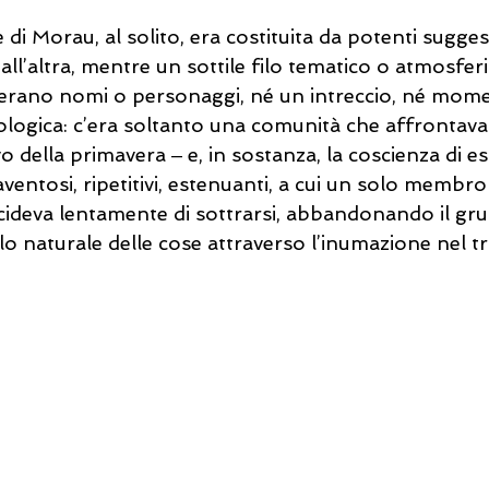
di Morau, al solito, era costituita da potenti suggest
all’altra, mentre un sottile filo tematico o atmosferi
erano nomi o personaggi, né un intreccio, né momen
ologica: c’era soltanto una comunità che affrontava
o della primavera ‒ e, in sostanza, la coscienza di e
paventosi, ripetitivi, estenuanti, a cui un solo membro
cideva lentamente di sottrarsi, abbandonando il gr
lo naturale delle cose attraverso l’inumazione nel t