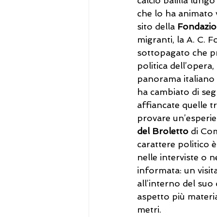
calcio balilla lung
che lo ha animato 
sito della 
Fondazio
migranti, la A. C. F
sottopagato che pr
politica dell’oper
panorama italiano 
ha cambiato di segn
affiancate quelle 
provare un’esperie
del Broletto
 di Co
carattere politico 
nelle interviste o n
informata: un visit
all’interno del suo
aspetto più materia
metri. 