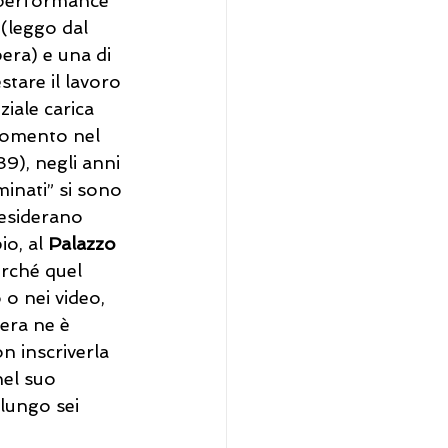
a performance 
(leggo dal 
era) e una di 
stare il lavoro 
iale carica 
momento nel 
), negli anni 
inati” si sono 
esiderano 
o, al 
Palazzo 
erché quel 
o nei video, 
pera ne è 
 inscriverla 
nel suo 
 lungo sei 