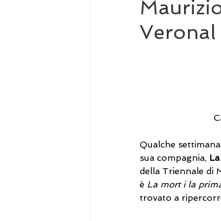
Maurizio
Veronal
                      
Qualche settimana f
sua compagnia, 
La
della Triennale di M
è 
La mort i la prim
trovato a ripercorr