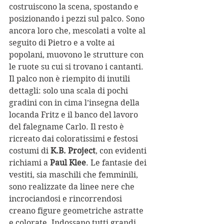
costruiscono la scena, spostando e 
posizionando i pezzi sul palco. Sono 
ancora loro che, mescolati a volte al 
seguito di Pietro e a volte ai 
popolani, muovono le strutture con 
le ruote su cui si trovano i cantanti. 
Il palco non è riempito di inutili 
dettagli: solo una scala di pochi 
gradini con in cima l’insegna della 
locanda Fritz e il banco del lavoro 
del falegname Carlo. Il resto è 
ricreato dai coloratissimi e festosi 
costumi di 
K.B. Project
, con evidenti 
richiami a 
Paul Klee
. Le fantasie dei 
vestiti, sia maschili che femminili, 
sono realizzate da linee nere che 
incrociandosi e rincorrendosi 
creano figure geometriche astratte 
e colorate. Indossano tutti grandi 