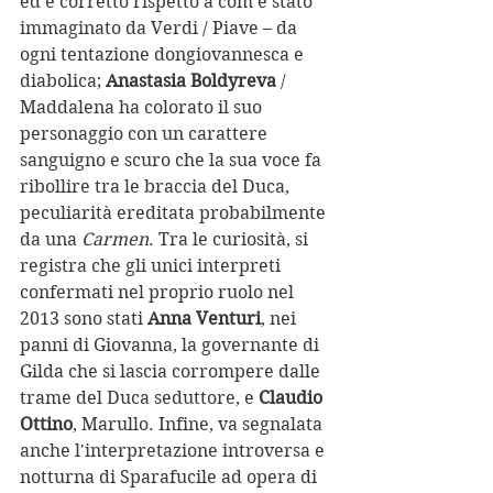
ed è corretto rispetto a com'è stato 
immaginato da Verdi / Piave – da 
ogni tentazione dongiovannesca e 
diabolica; 
Anastasia Boldyreva 
/ 
Maddalena ha colorato il suo 
personaggio con un carattere 
sanguigno e scuro che la sua voce fa 
ribollire tra le braccia del Duca, 
peculiarità ereditata probabilmente 
da una 
Carmen
. Tra le curiosità, si 
registra che gli unici interpreti 
confermati nel proprio ruolo nel 
2013 sono stati 
Anna Venturi
, nei 
panni di Giovanna, la governante di 
Gilda che si lascia corrompere dalle 
trame del Duca seduttore, e 
Claudio 
Ottino
, Marullo. Infine, va segnalata 
anche l'interpretazione introversa e 
notturna di Sparafucile ad opera di 