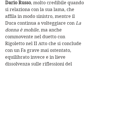
Dario Russo
, molto credibile quando 
si relaziona con la sua lama, che 
affila in modo sinistro, mentre il 
Duca continua a volteggiare con 
La 
donna è mobile
, ma anche 
commovente nel duetto con 
Rigoletto nel II Atto che si conclude 
con un Fa grave mai ostentato, 
equilibrato invece e in lieve 
dissolvenza sulle riflessioni del 
Rigoletto, riconsegnato al silenzio 
della notte e alle sue ossessioni.
La richiesta del bis – soddisfatta – e 
gli applausi scroscianti, in 
particolare per Leo Nucci, 
unitamente a un teatro pieno, anche 
di giovani, rendono questo 
Rigoletto
un regalo alla città, sia su un piano 