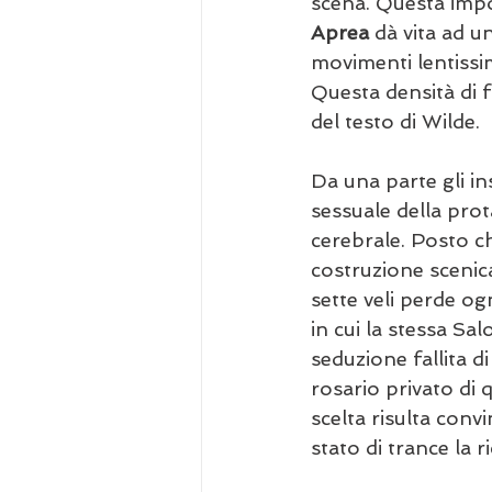
scena. Questa impos
Aprea
 dà vita ad u
movimenti lentissim
Questa densità di 
del testo di Wilde.
Da una parte gli ins
sessuale della pro
cerebrale. Posto che
costruzione scenica
sette veli perde og
in cui la stessa Sa
seduzione fallita d
rosario privato di
scelta risulta conv
stato di trance la 