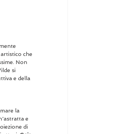
lmente 
artistico che 
issime. Non 
lde si 
tiva e della 
rmare la 
n'astratta e 
oiezione di 