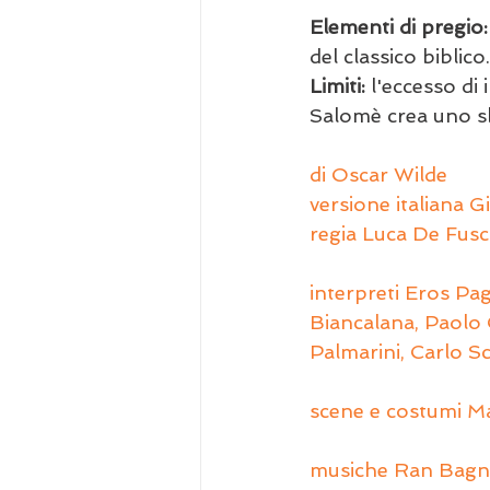
Elementi di pregio:
del classico biblico.
Limiti:
 l'eccesso di
Salomè crea uno s
di Oscar Wilde
versione italiana G
regia Luca De Fus
interpreti Eros Pag
Biancalana, Paolo C
Palmarini, Carlo S
scene e costumi Ma
musiche Ran Bag