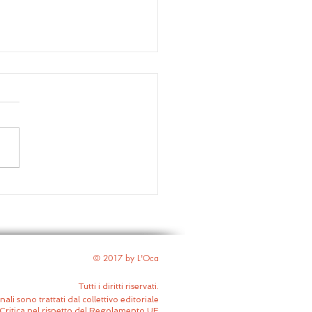
iam Shakespeare – Il
onto d’inverno | Non si
pa dai mostri
© 2017 by L'Oca
Tutti i diritti riservati.
nali sono trattati dal collettivo editoriale
Critica nel rispetto del Regolamento UE