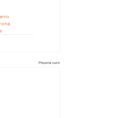
atro 
erona 
e
Mostra tutti