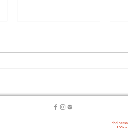
AU NOM DU CIEL | Il
Will
check-point del dolore
racc
scap
I dati perso
L’Oca 