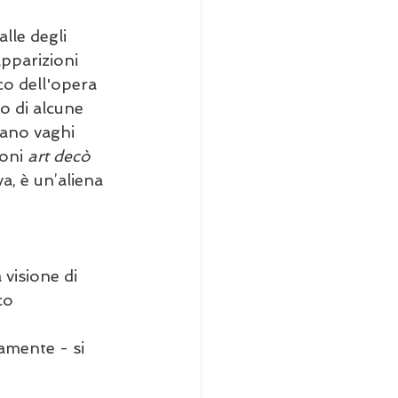
le degli 
apparizioni 
co dell'opera 
o di alcune 
nano vaghi 
oni 
art decò
a, è un’aliena 
visione di 
co 
amente - si 