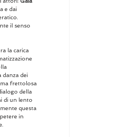
attori: 
Gaia 
 e dai 
ratico. 
te il senso 
ra la carica 
matizzazione 
lla 
a danza dei 
ima frettolosa 
ialogo della 
 di un lento 
ilmente questa 
petere in 
e.