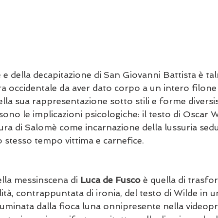
 e della decapitazione di San Giovanni Battista è ta
ura occidentale da aver dato corpo a un intero filone 
lla sua rappresentazione sotto stili e forme divers
sono le implicazioni psicologiche: il testo di Oscar Wi
ura di Salomè come incarnazione della lussuria sedut
o stesso tempo vittima e carnefice.
ella messinscena di 
Luca de Fusco
 è quella di trasfo
ità, contrappuntata di ironia, del testo di Wilde in u
luminata dalla fioca luna onnipresente nella videopr