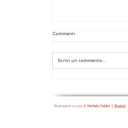
Commenti
Scrivi un commento...
Biennale Danza 2026 | Il
dono del mutamento
Illustrazioni a cura di
Michela Fabbri |
Illustrini