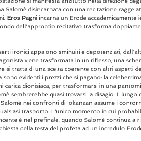
tazione si manifesta anzitutto nella direzione degli 
na Salomè disincarnata con una recitazione raggelata
i. 
Eros Pagni
 incarna un Erode accademicamente ie
fondo dell'approccio recitativo trasforma doppiamen
erti ironici appaiono sminuiti e depotenziati, dall'alt
tagonista viene trasformata in un riflesso, una sche
 si tratta di una scelta coerente con altri aspetti de
 sono evidenti i prezzi che si pagano: la celeberrim
ni carica dionisiaca, per trasformarsi in una pantom
lomè sembrerebbe quasi trovarsi  a disagio. Il lungo d
i Salomè nei confronti di Iokanaan assume i contorni
 qualsiasi trasporto. L'unico momento in cui probab
incente è nel prefinale, quando Salomè continua a ri
richiesta della testa del profeta ad un incredulo Erod