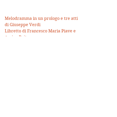
Melodramma in un prologo e tre atti 
di Giuseppe Verdi
Libretto di Francesco Maria Piave e 
Arrigo Boito
Direttore d’Orchestra, Andriy 
Yurkevych
Regia e scene, Andrea De Rosa
regia ripresa da Luca Baracchini
Costumi, Alessandro Lai
Light e video designer, Pasquale 
Mari
Allestimento Teatro Mariinskij di 
San Pietroburgo
Orchestra e Coro del Teatro Carlo 
Felice