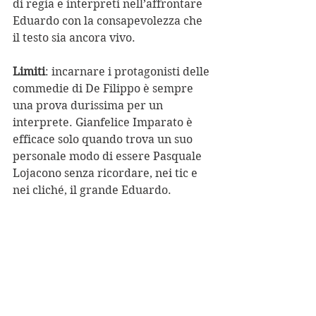
di regia e interpreti nell’affrontare 
Eduardo con la consapevolezza che 
il testo sia ancora vivo.
Limiti
: incarnare i protagonisti delle 
commedie di De Filippo è sempre 
una prova durissima per un 
interprete. Gianfelice Imparato è 
efficace solo quando trova un suo 
personale modo di essere Pasquale 
Lojacono senza ricordare, nei tic e 
nei cliché, il grande Eduardo.
Nell'espressione del dubbio, quindi, 
nell'ambiguità delle parole, 
nell'allucinazione, Imparato è 
elegante e vero. Nella 
manifestazione della paura, degli 
spaventi, dell'angoscia, invece, forse 
appaiono il corpo, il gesto, lo 