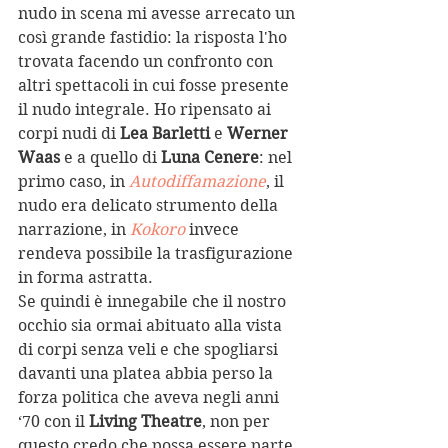
nudo in scena mi avesse arrecato un 
così grande fastidio: la risposta l'ho 
trovata facendo un confronto con 
altri spettacoli in cui fosse presente 
il nudo integrale. Ho ripensato ai 
corpi nudi di 
Lea Barletti 
e 
Werner 
Waas 
e a quello di 
Luna Cenere
: nel 
primo caso, in 
Autodiffamazione
, il 
nudo era delicato strumento della 
narrazione, in 
Kokoro
 invece 
rendeva possibile la trasfigurazione 
in forma astratta.
Se quindi è innegabile che il nostro 
occhio sia ormai abituato alla vista 
di corpi senza veli e che spogliarsi 
davanti una platea abbia perso la 
forza politica che aveva negli anni 
‘70 con il 
Living Theatre
, non per 
questo credo che possa essere parte 