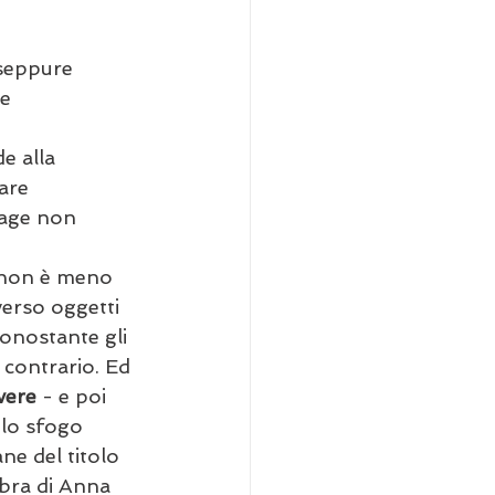
 seppure 
e 
e alla 
are 
tage non 
) non è meno 
verso oggetti 
onostante gli 
l contrario. Ed 
vere 
- e poi 
 lo sfogo 
ne del titolo 
bra di Anna 