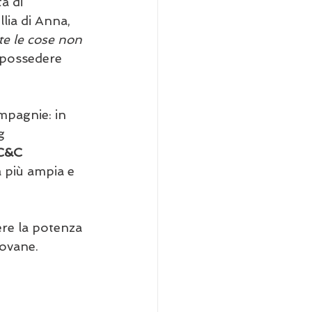
à di 
lia di Anna, 
e le cose non 
i possedere 
ompagnie: in 
g 
C&C 
a più ampia e 
ere la potenza 
iovane.