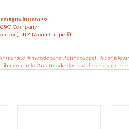
rassegna Intransito
, C&C Company
 cane), 40' (Anna Cappelli)
intransito
#mondocane
#annacappelli
#danieletu
nibaleruccello
#matteodeblasio
#akropolis
#mono