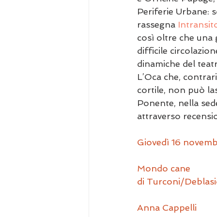
Periferie Urbane: s
rassegna 
Intransit
così oltre che una 
difficile circolazio
dinamiche del teat
L’Oca che, contrar
cortile, non può las
Ponente, nella sede
attraverso recension
Giovedì 16 novemb
Mondo cane
di Turconi/Deblas
Anna Cappelli 