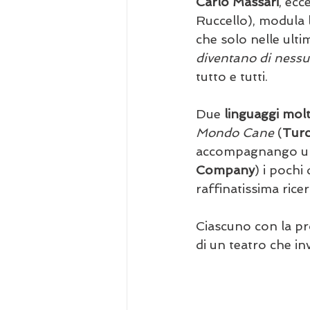
Carlo Massari
, ecc
Ruccello), modula l
che solo nelle ult
diventano di nessu
tutto e tutti.
Due 
linguaggi molt
Mondo Cane 
(
Turc
accompagnango un'i
Company
) i pochi
raffinatissima rice
Ciascuno con la pr
di un teatro che in