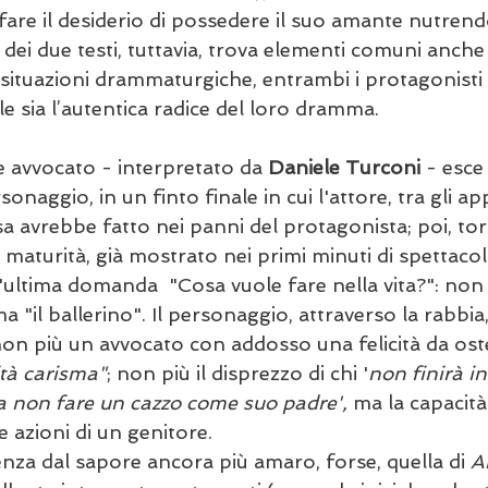
fare il desiderio di possedere il suo amante nutrendo
 dei due testi, tuttavia, trova elementi comuni anche 
ve situazioni drammaturgiche, entrambi i protagonisti 
sia l’autentica radice del loro dramma.
e avvocato - interpretato da 
Daniele Turconi
 - esce
naggio, in un finto finale in cui l'attore, tra gli ap
a avrebbe fatto nei panni del protagonista; poi, tor
 di maturità, già mostrato nei primi minuti di spettac
l'ultima domanda  "Cosa vuole fare nella vita?": non 
a "il ballerino". Il personaggio, attraverso la rabbia,
 non più un avvocato con addosso una felicità da ost
tà carisma"
; non più il disprezzo di chi '
non finirà in
a non fare un cazzo come suo padre', 
ma la capacità 
 azioni di un genitore. 
nza dal sapore ancora più amaro, forse, quella di 
A