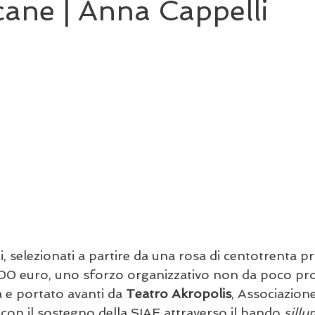
ane | Anna Cappelli
sti, selezionati a partire da una rosa di centotrenta p
500 euro, uno sforzo organizzativo non da poco pr
e portato avanti da 
Teatro Akropolis
, Associazion
con il sostegno della SIAE attraverso il bando 
sill