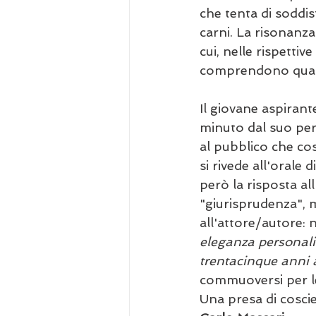
che tenta di soddis
carni. La risonanza
cui, nelle rispetti
comprendono quale 
Il giovane aspirant
minuto dal suo perso
al pubblico che cos
si rivede all'orale
però la risposta al
"giurisprudenza", m
all'attore/autore:
eleganza personali
trentacinque anni 
commuoversi per le
Una presa di coscie