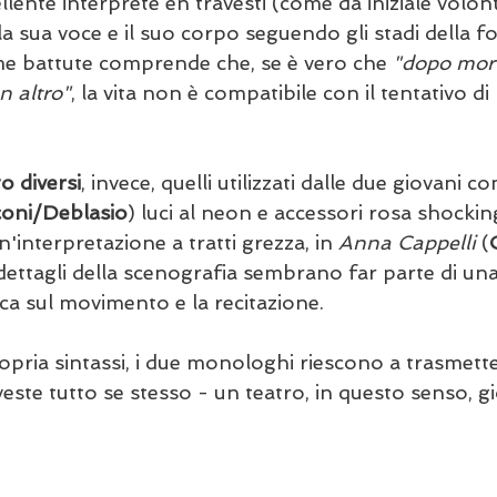
ellente interprete en travesti (come da iniziale volont
a sua voce e il suo corpo seguendo gli stadi della fol
ime battute comprende che, se è vero che 
"dopo mort
n altro"
, la vita non è compatibile con il tentativo d
o diversi
, invece, quelli utilizzati dalle due giovani c
oni/Deblasio
) luci al neon e accessori rosa shockin
nterpretazione a tratti grezza, in 
Anna Cappelli
 (
 dettagli della scenografia sembrano far parte di un
rca sul movimento e la recitazione.
opria sintassi, i due monologhi riescono a trasmett
veste tutto se stesso - un teatro, in questo senso, g