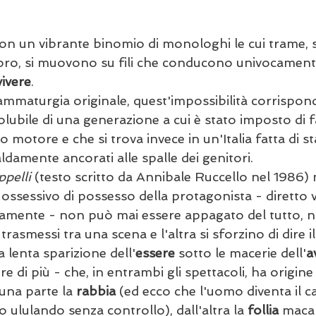
 con un vibrante binomio di monologhi le cui trame,
loro, si muovono su fili che conducono univocament
vivere
. 
rammaturgia originale, quest'impossibilità corrispond
lubile di una generazione a cui è stato imposto di f
uo motore e che si trova invece in un'Italia fatta di s
saldamente ancorati alle spalle dei genitori.
pelli 
(testo scritto da Annibale Ruccello nel 1986
io ossessivo di possesso della protagonista - diretto 
tamente - non può mai essere appagato del tutto, n
trasmessi tra una scena e l'altra si sforzino di dire i
 lenta sparizione dell'
essere 
sotto le macerie dell'
a
 di più - che, in entrambi gli spettacoli, ha origine
 una parte la 
rabbia
 (ed ecco che l'uomo diventa il ca
o ululando senza controllo), dall'altra la 
follia
 maca