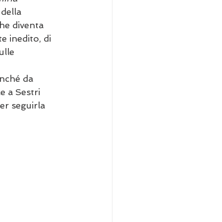
della 
he diventa 
 inedito, di 
ulle 
enché da 
e a Sestri 
er seguirla 