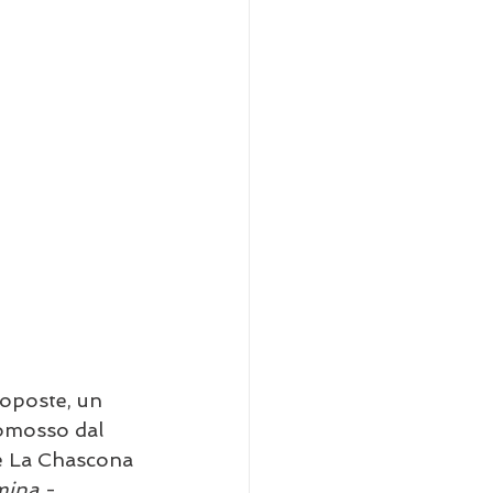
roposte, un 
omosso dal 
e La Chascona 
umina
 - 