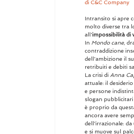
di C&C Company
Intransito si apre
molto diverse tra 
all'
impossibilità di 
In 
Mondo cane
, d
contraddizione inso
dell'ambizione il s
retribuiti e debiti 
La crisi di 
Anna Cap
attuale: il desider
e persone indistin
slogan pubblicitari 
è proprio da questa
ancora avere sempre
dell'irrazionale: da
e si muove sul palc