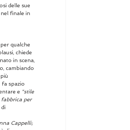
si delle sue 
nel finale in 
 per qualche 
plausi, chiede 
nato in scena, 
olo, cambiando 
più 
 fa spazio 
entare e 
"stile 
 fabbrica per 
di 
nna Cappelli; 